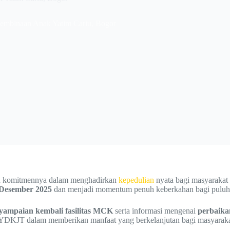
mbinaan Anak Yatim Cariu, Bogor
n komitmennya dalam menghadirkan
kepedulian
nyata bagi masyarakat 
 Desember 2025
dan menjadi momentum penuh keberkahan bagi puluhan
yampaian kembali fasilitas MCK
serta informasi mengenai
perbaik
a YDKJT dalam memberikan manfaat yang berkelanjutan bagi masyaraka