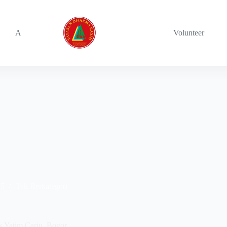
About
Volunteer
25
Tak Berkategori
 Yatim Cariu, Bogor