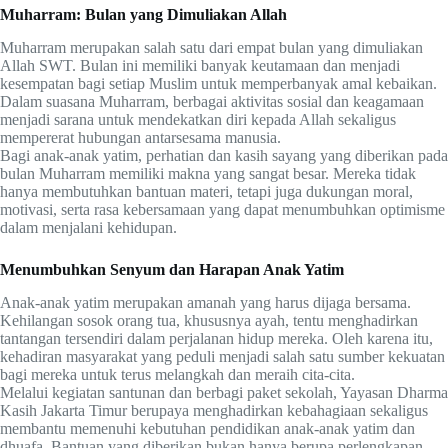
Muharram: Bulan yang Dimuliakan Allah
Muharram merupakan salah satu dari empat bulan yang dimuliakan
Allah SWT. Bulan ini memiliki banyak keutamaan dan menjadi
kesempatan bagi setiap Muslim untuk memperbanyak amal kebaikan.
Dalam suasana Muharram, berbagai aktivitas sosial dan keagamaan
menjadi sarana untuk mendekatkan diri kepada Allah sekaligus
mempererat hubungan antarsesama manusia.
Bagi anak-anak yatim, perhatian dan kasih sayang yang diberikan pada
bulan Muharram memiliki makna yang sangat besar. Mereka tidak
hanya membutuhkan bantuan materi, tetapi juga dukungan moral,
motivasi, serta rasa kebersamaan yang dapat menumbuhkan optimisme
dalam menjalani kehidupan.
Menumbuhkan Senyum dan Harapan Anak Yatim
Anak-anak yatim merupakan amanah yang harus dijaga bersama.
Kehilangan sosok orang tua, khususnya ayah, tentu menghadirkan
tantangan tersendiri dalam perjalanan hidup mereka. Oleh karena itu,
kehadiran masyarakat yang peduli menjadi salah satu sumber kekuatan
bagi mereka untuk terus melangkah dan meraih cita-cita.
Melalui kegiatan santunan dan berbagi paket sekolah, Yayasan Dharma
Kasih Jakarta Timur berupaya menghadirkan kebahagiaan sekaligus
membantu memenuhi kebutuhan pendidikan anak-anak yatim dan
dhuafa. Bantuan yang diberikan bukan hanya berupa perlengkapan