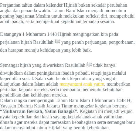
Pergantian tahun dalam kalender Hijriah bukan sekadar perubahan
angka dan penanda waktu. Tahun Baru Islam menjadi momentum
penting bagi umat Muslim untuk melakukan refleksi diri, memperbaiki
amal ibadah, serta memperkuat kepedulian terhadap sesama.
Datangnya 1 Muharram 1448 Hijriah mengingatkan kita pada
perjalanan hijrah Rasulullah ﷺ yang penuh perjuangan, pengorbanan,
dan harapan menuju kehidupan yang lebih baik.
Semangat hijrah yang diwariskan Rasulullah ﷺ tidak hanya
diwujudkan dalam peningkatan ibadah pribadi, tetapi juga melalui
kepedulian sosial. Salah satu bentuk kepedulian yang sangat
dianjurkan dalam Islam adalah
menyantuni anak yatim
, memberikan
perhatian kepada mereka, serta membantu memenuhi kebutuhan
pendidikan dan kehidupan mereka.
Dalam rangka memperingati Tahun Baru Islam 1 Muharram 1448 H,
Yayasan Dharma Kasih Jakarta Timur menggelar kegiatan bertema
“Muharram Berkah, Yatim Bahagia”
. Kegiatan ini menjadi wujud
nyata kepedulian dan kasih sayang kepada anak-anak yatim dan
dhuafa agar mereka dapat merasakan kebahagiaan serta semangat baru
dalam menyambut tahun Hijriah yang penuh keberkahan.